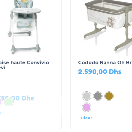
aise haute Convivio
Cododo Nanna Oh Br
vi
2.590,00
Dhs
750,00
Dhs
ar
Clear