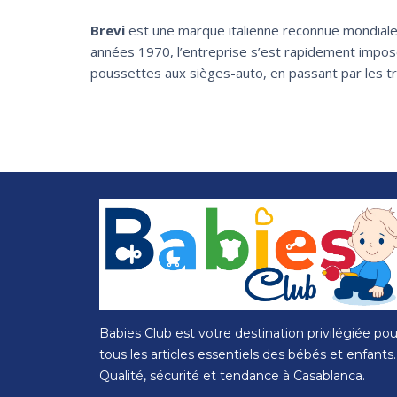
Brevi
est une marque italienne reconnue mondialem
années 1970, l’entreprise s’est rapidement impos
poussettes aux sièges-auto, en passant par les tra
Babies Club est votre destination privilégiée pou
tous les articles essentiels des bébés et enfants.
Qualité, sécurité et tendance à Casablanca.