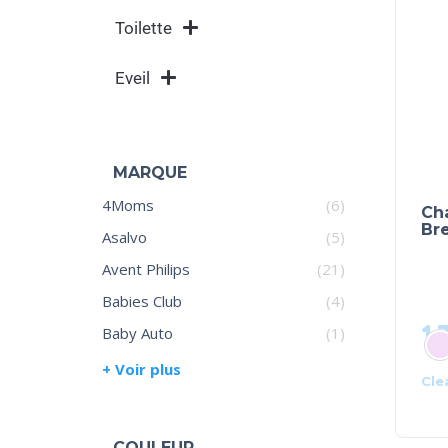
Toilette
Eveil
MARQUE
4Moms
(6)
Ch
Bre
Asalvo
(5)
Avent Philips
(21)
Babies Club
(4)
1.
Baby Auto
(1)
+ Voir plus
Cle
COULEUR