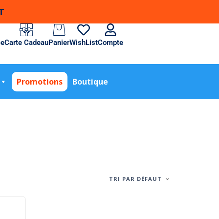
T
ce
Carte Cadeau
Panier
WishList
Compte
Promotions
Boutique
TRI PAR DÉFAUT