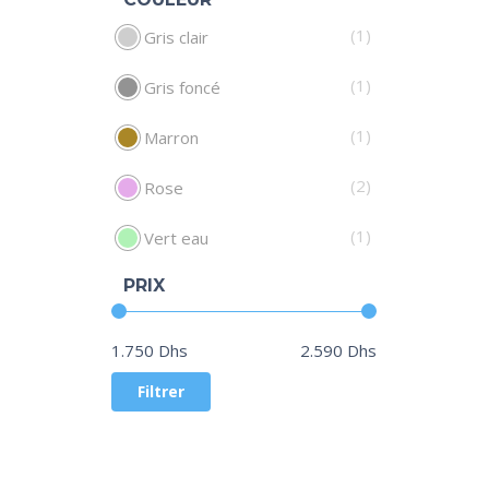
(1)
Gris clair
(1)
Gris foncé
(1)
Marron
(2)
Rose
(1)
Vert eau
PRIX
Prix :
—
1.750 Dhs
2.590 Dhs
Filtrer