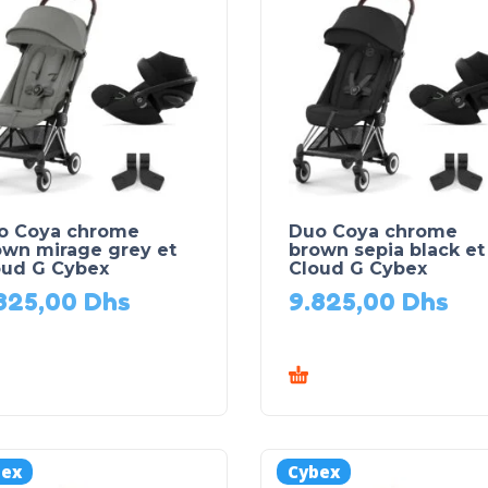
o Coya chrome
Duo Coya chrome
own mirage grey et
brown sepia black et
oud G Cybex
Cloud G Cybex
825,00
Dhs
9.825,00
Dhs
bex
Cybex