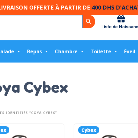
LIVRAISON OFFERTE À PARTIR DE
400 DHS D'ACHA
Liste de Naissan
Balade
Repas
Chambre
Toilette
Éveil
oya Cybex
S IDENTIFIÉS “COYA CYBEX”
bex
Cybex