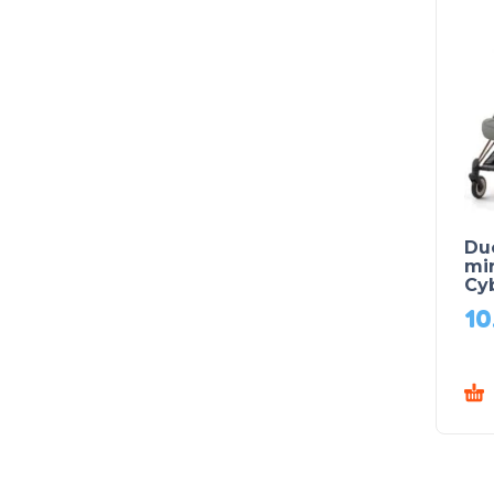
Du
mi
Cy
10