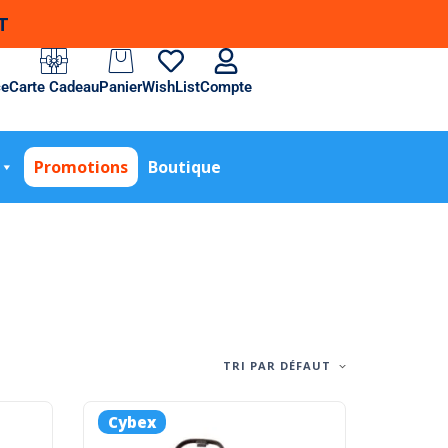
T
ce
Carte Cadeau
Panier
WishList
Compte
Promotions
Boutique
TRI PAR DÉFAUT
Cybex