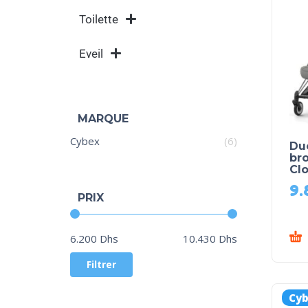
Toilette
Eveil
MARQUE
Cybex
(6)
Du
br
Cl
9.
PRIX
Prix :
—
6.200 Dhs
10.430 Dhs
Filtrer
Cy