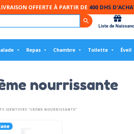
LIVRAISON OFFERTE À PARTIR DE
400 DHS D'ACHA
Liste de Naissan
Balade
Repas
Chambre
Toilette
Éveil
ème nourrissante
TS IDENTIFIÉS “CRÈME NOURRISSANTE”
lane