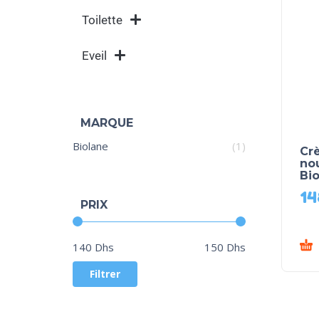
Toilette
Eveil
MARQUE
Biolane
(1)
Cr
nou
Bi
14
PRIX
Prix :
—
140 Dhs
150 Dhs
Filtrer