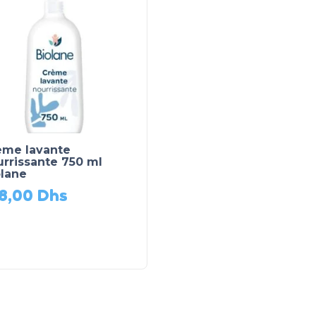
ème lavante
rrissante 750 ml
olane
8,00
Dhs