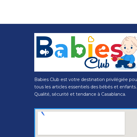
Babies Club est votre destination privilégiée pou
tous les articles essentiels des bébés et enfants.
Qualité, sécurité et tendance à Casablanca.