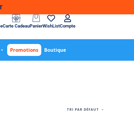
T
ce
Carte Cadeau
Panier
WishList
Compte
Promotions
Boutique
TRI PAR DÉFAUT