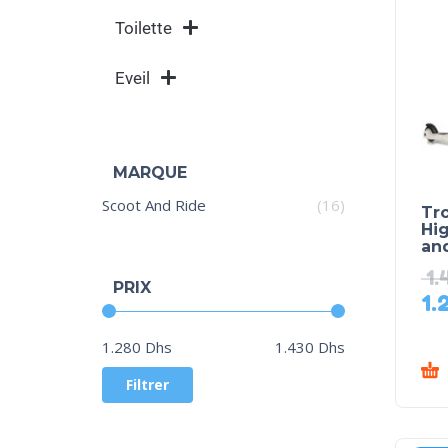
Toilette
Eveil
MARQUE
Scoot And Ride
(16)
Tro
Hi
an
1.
PRIX
1.
Prix :
—
1.280 Dhs
1.430 Dhs
Filtrer