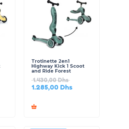
Trotinette 2en1
t
Highway Kick 1 Scoot
and Ride Forest
1.430,00
Dhs
1.285,00
Dhs