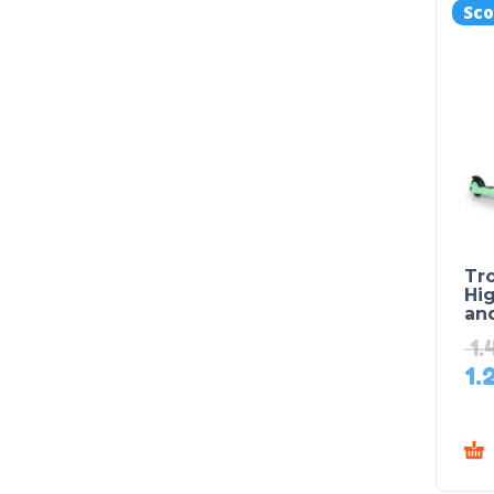
Sco
Tro
Hi
and
1.
1.