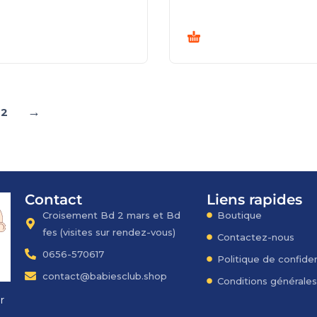
→
2
Contact
Liens rapides
Croisement Bd 2 mars et Bd
Boutique
fes​ (visites sur rendez-vous)
Contactez-nous
0656-570617
Politique de confiden
contact@babiesclub.shop
Conditions générale
r