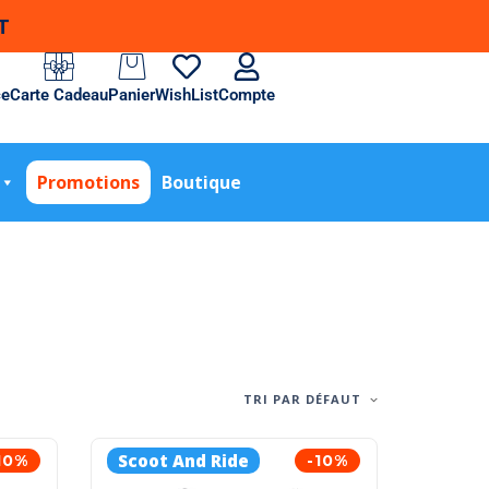
T
ce
Carte Cadeau
Panier
WishList
Compte
Promotions
Boutique
TRI PAR DÉFAUT
Scoot And Ride
10%
-10%