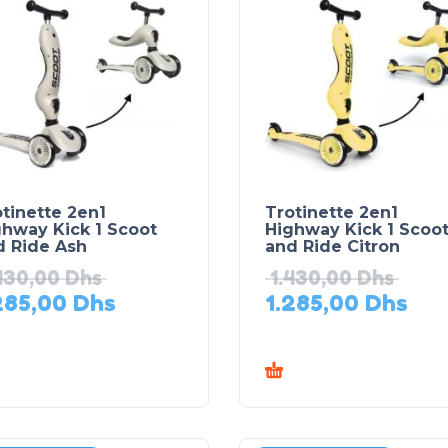
tinette 2en1
Trotinette 2en1
ghway Kick 1 Scoot
Highway Kick 1 Scoo
d Ride Ash
and Ride Citron
430,00
Dhs
1.430,00
Dhs
285,00
Dhs
1.285,00
Dhs