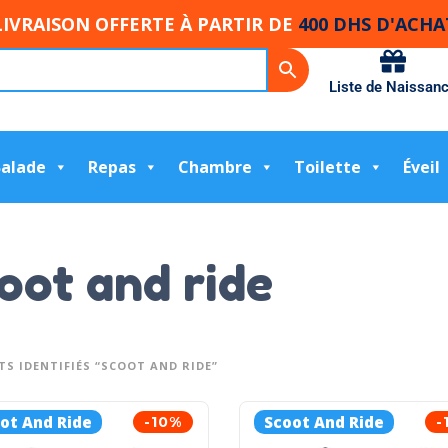
LIVRAISON OFFERTE À PARTIR DE
400 DHS D'ACHA
Liste de Naissan
Balade
Repas
Chambre
Toilette
Éveil
oot and ride
S IDENTIFIÉS “SCOOT AND RIDE”
ot And Ride
Scoot And Ride
-10%
-