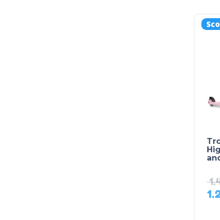
Sco
Tro
Hi
an
1.
1.