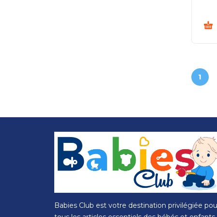
1
Babies Club est votre destination privilégiée pou