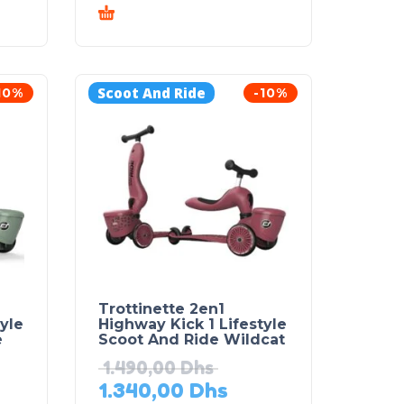
Scoot And Ride
10%
-10%
Trottinette 2en1
yle
Highway Kick 1 Lifestyle
e
Scoot And Ride Wildcat
1.490,00
Dhs
1.340,00
Dhs