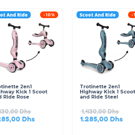
ot And Ride
Scoot And Ride
-10%
-
tinette 2en1
Trotinette 2en1
ghway Kick 1 Scoot
Highway Kick 1 Scoo
d Ride Rose
and Ride Steel
430,00
Dhs
1.430,00
Dhs
285,00
Dhs
1.285,00
Dhs