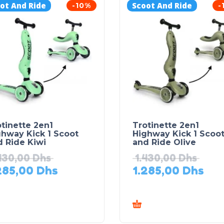
ot And Ride
Scoot And Ride
-10%
-
tinette 2en1
Trotinette 2en1
ghway Kick 1 Scoot
Highway Kick 1 Scoo
 Ride Kiwi
and Ride Olive
430,00
Dhs
1.430,00
Dhs
285,00
Dhs
1.285,00
Dhs