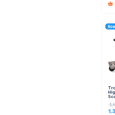
Sco
Tro
Hig
Sc
1.
1.