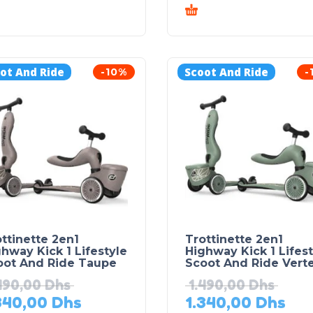
ot And Ride
Scoot And Ride
-10%
-
ttinette 2en1
Trottinette 2en1
hway Kick 1 Lifestyle
Highway Kick 1 Lifest
oot And Ride Taupe
Scoot And Ride Vert
490,00
Dhs
1.490,00
Dhs
340,00
Dhs
1.340,00
Dhs