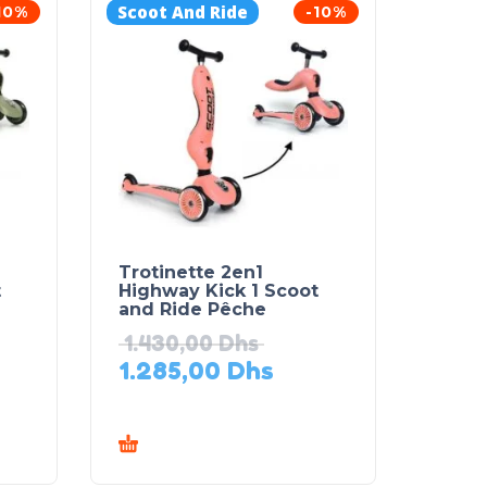
Scoot And Ride
10%
-10%
Trotinette 2en1
t
Highway Kick 1 Scoot
and Ride Pêche
1.430,00
Dhs
1.285,00
Dhs