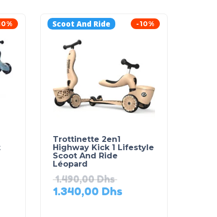
Scoot And Ride
10%
-10%
Trottinette 2en1
t
Highway Kick 1 Lifestyle
Scoot And Ride
Léopard
1.490,00
Dhs
1.340,00
Dhs